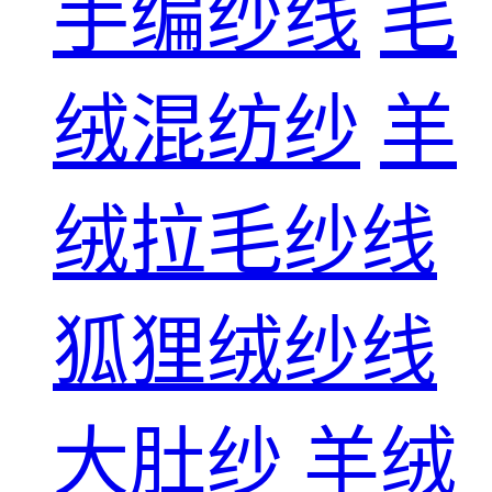
手编纱线
毛
绒混纺纱
羊
绒拉毛纱线
狐狸绒纱线
大肚纱
羊绒