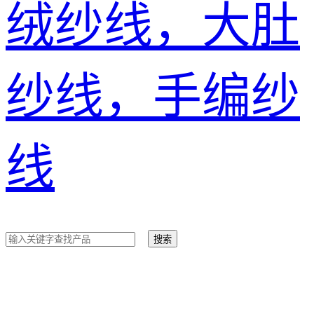
绒纱线，大肚
纱线，手编纱
线