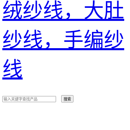
绒纱线，大肚
纱线，手编纱
线