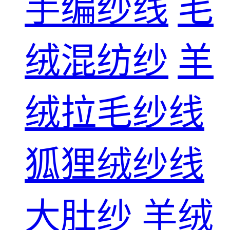
手编纱线
毛
绒混纺纱
羊
绒拉毛纱线
狐狸绒纱线
大肚纱
羊绒