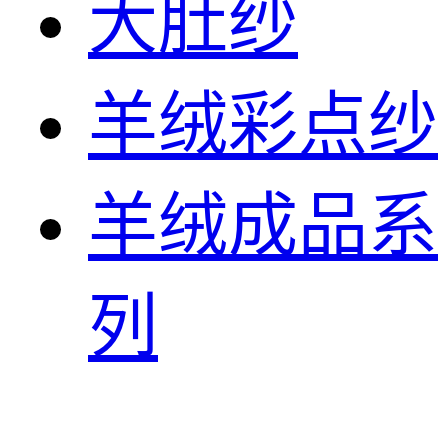
大肚纱
羊绒彩点纱
羊绒成品系
列