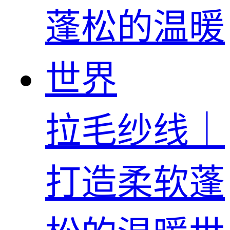
拉毛纱线｜
打造柔软蓬