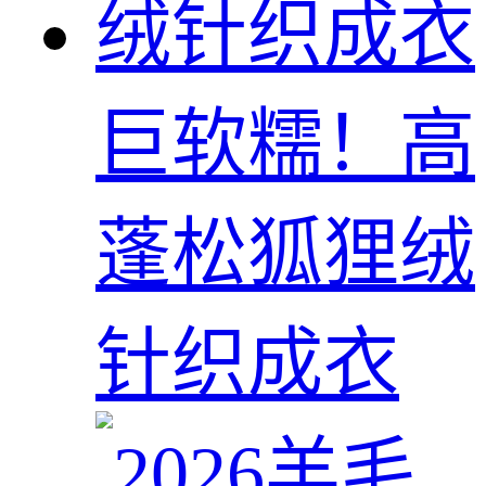
巨软糯！高
蓬松狐狸绒
针织成衣