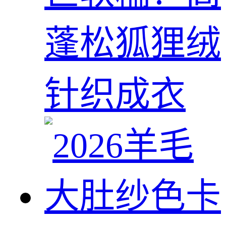
蓬松狐狸绒
针织成衣