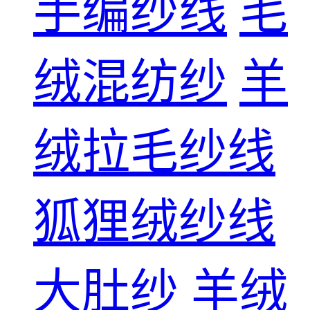
手编纱线
毛
绒混纺纱
羊
绒拉毛纱线
狐狸绒纱线
大肚纱
羊绒