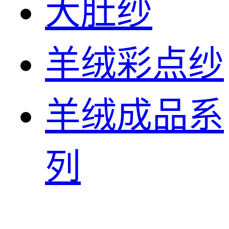
大肚纱
羊绒彩点纱
羊绒成品系
列