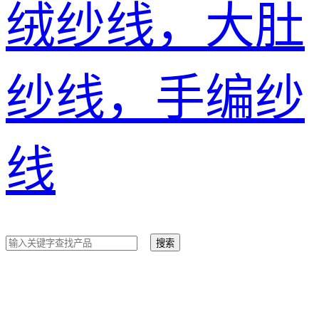
绒纱线，大肚
纱线，手编纱
线